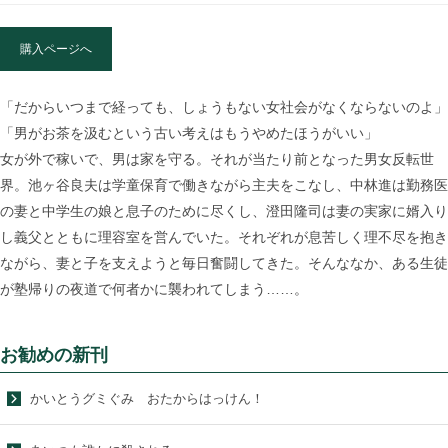
購入ページへ
「だからいつまで経っても、しょうもない女社会がなくならないのよ」
「男がお茶を汲むという古い考えはもうやめたほうがいい」
女が外で稼いで、男は家を守る。それが当たり前となった男女反転世
界。池ヶ谷良夫は学童保育で働きながら主夫をこなし、中林進は勤務医
の妻と中学生の娘と息子のために尽くし、澄田隆司は妻の実家に婿入り
し義父とともに理容室を営んでいた。それぞれが息苦しく理不尽を抱き
ながら、妻と子を支えようと毎日奮闘してきた。そんななか、ある生徒
が塾帰りの夜道で何者かに襲われてしまう……。
お勧めの新刊
かいとうグミぐみ おたからはっけん！