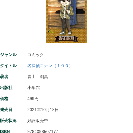
ジャンル
コミック
タイトル
名探偵コナン（１００）
著者
青山 剛昌
出版社
小学館
価格
499円
発売日
2021年10月18日
販売状況
好評販売中
ISBN
9784098507177