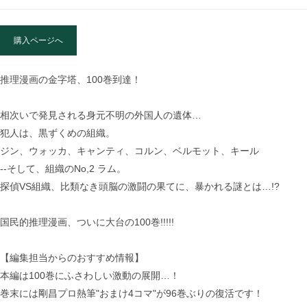
購入ページへ
推理漫画の金字塔、100巻到達！
相次いで発見される身元不明の外国人の遺体…
犯人は、黒ずくめの組織。
ジン、ウォッカ、キャンティ、コルン、ベルモット、キール
--そして、組織のNo,2 ラム。
探偵VS組織、比類なき頭脳の激闘の果てに、暴かれる謎とは…!?
国民的推理漫画、ついに大台の100巻!!!!!
【編集担当からのおすすめ情報】
本編は100巻にふさわしい激動の展開…！
巻末には剛昌プロ熱筆"おまけ4コマ"が96巻ぶりの復活です！