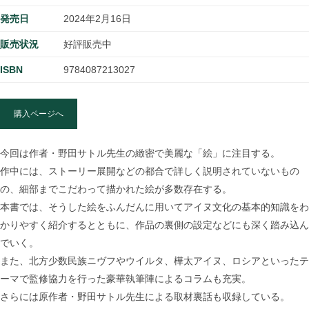
発売日
2024年2月16日
販売状況
好評販売中
ISBN
9784087213027
購入ページへ
今回は作者・野田サトル先生の緻密で美麗な「絵」に注目する。
作中には、ストーリー展開などの都合で詳しく説明されていないもの
の、細部までこだわって描かれた絵が多数存在する。
本書では、そうした絵をふんだんに用いてアイヌ文化の基本的知識をわ
かりやすく紹介するとともに、作品の裏側の設定などにも深く踏み込ん
でいく。
また、北方少数民族ニヴフやウイルタ、樺太アイヌ、ロシアといったテ
ーマで監修協力を行った豪華執筆陣によるコラムも充実。
さらには原作者・野田サトル先生による取材裏話も収録している。