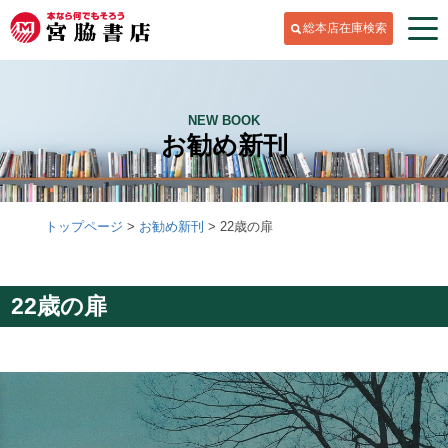
総本店在庫検索
NEW BOOK
お勧め新刊
トップページ
お勧め新刊
22歳の扉
22歳の扉