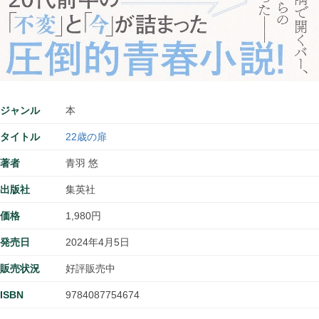
ジャンル
本
タイトル
22歳の扉
著者
青羽 悠
出版社
集英社
価格
1,980円
発売日
2024年4月5日
販売状況
好評販売中
ISBN
9784087754674