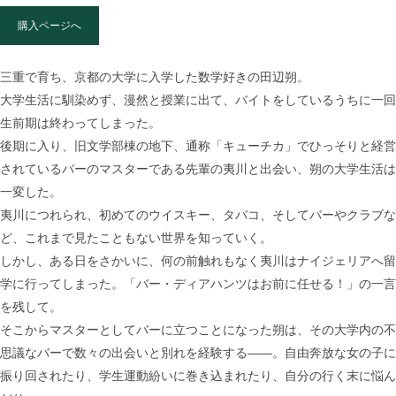
購入ページへ
三重で育ち、京都の大学に入学した数学好きの田辺朔。
大学生活に馴染めず、漫然と授業に出て、バイトをしているうちに一回
生前期は終わってしまった。
後期に入り、旧文学部棟の地下、通称「キューチカ」でひっそりと経営
されているバーのマスターである先輩の夷川と出会い、朔の大学生活は
一変した。
夷川につれられ、初めてのウイスキー、タバコ、そしてバーやクラブな
ど、これまで見たこともない世界を知っていく。
しかし、ある日をさかいに、何の前触れもなく夷川はナイジェリアへ留
学に行ってしまった。「バー・ディアハンツはお前に任せる！」の一言
を残して。
そこからマスターとしてバーに立つことになった朔は、その大学内の不
思議なバーで数々の出会いと別れを経験する――。自由奔放な女の子に
振り回されたり、学生運動紛いに巻き込まれたり、自分の行く末に悩ん