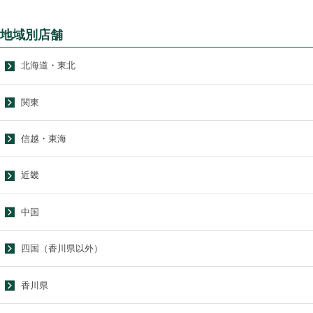
地域別店舗
北海道・東北
関東
信越・東海
近畿
中国
四国（香川県以外）
香川県