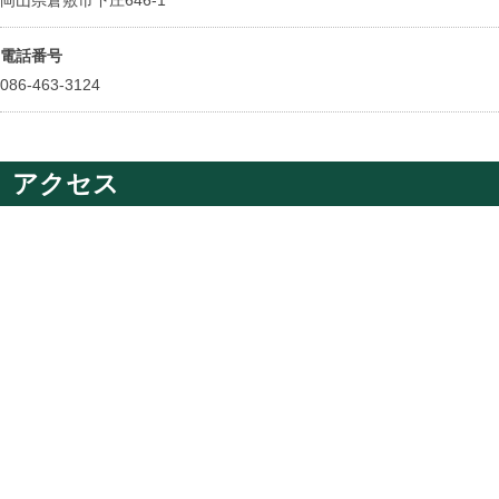
岡山県倉敷市下庄646-1
電話番号
086-463-3124
アクセス