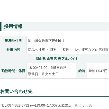
採用情報
勤務地住所
岡山県倉敷市下庄646-1
仕事内容
商品の補充 ・ 陳列 ・ 整理 ・ レジ接客などの店頭
岡山県 倉敷店 夜アルバイト
18:00~21:00 週5日勤務
勤務時間・休日
給与
時給1,047円
勤務日：月火水土日
お問い合わせ先
TEL.087-851-3732 (平日9:00~17:00) 宮脇書店 担当：大東