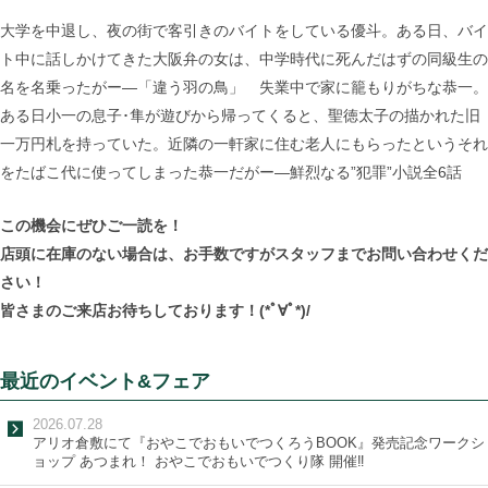
大学を中退し、夜の街で客引きのバイトをしている優斗。ある日、バイ
ト中に話しかけてきた大阪弁の女は、中学時代に死んだはずの同級生の
名を名乗ったがー―「違う羽の鳥」 失業中で家に籠もりがちな恭一。
ある日小一の息子･隼が遊びから帰ってくると、聖徳太子の描かれた旧
一万円札を持っていた。近隣の一軒家に住む老人にもらったというそれ
をたばこ代に使ってしまった恭一だがー―鮮烈なる”犯罪”小説全6話
この機会にぜひご一読を！
店頭に在庫のない場合は、お手数ですがスタッフまでお問い合わせくだ
さい！
皆さまのご来店お待ちしております！(*ﾟ∀ﾟ*)/
最近のイベント&フェア
2026.07.28
アリオ倉敷にて『おやこでおもいでつくろうBOOK』発売記念ワークシ
ョップ あつまれ！ おやこでおもいでつくり隊 開催‼