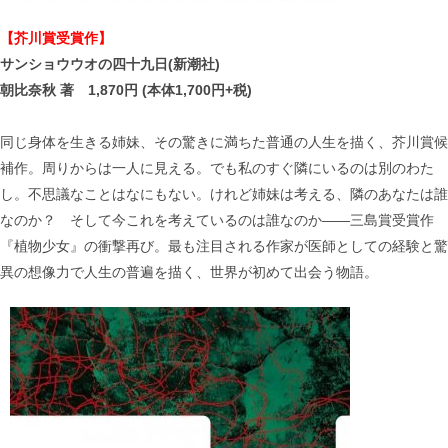
【芥川賞受賞作】
サンショウウオの四十九日(新潮社)
朝比奈秋 著 1,870円 (本体1,700円+税)
同じ身体を生きる姉妹、その驚きに満ちた普通の人生を描く、芥川賞候
補作。周りからは一人に見える。でも私のすぐ隣にいるのは別のわた
し。不思議なことはなにもない。けれど姉妹は考える、隣のあなたは誰
なのか？ そして今これを考えているのは誰なのか――三島賞受賞作
『植物少女』の衝撃再び。最も注目される作家が医師としての経験と驚
異の想像力で人生の普遍を描く、世界が初めて出会う物語。