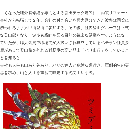
古くなった建外装修繕を専門とする新田テック建装に、内装リフォーム
会社から転職して２年。会社の付き合いを極力避けてきた波多は同僚に
誘われるまま六甲山登山に参加する。その後、社内登山グループは正式
な登山部となり、波多も親睦を図る目的の気楽な活動をするようになっ
ていたが、職人気質で職場で変人扱いされ孤立しているベテラン社員妻
鹿があえて登山路を外れる難易度の高い登山「バリ山行」をしているこ
とを知ると……。
会社も人生も山あり谷あり、バリの達人と危険な道行き。圧倒的生の実
感を求め、山と人生を重ねて瞑走する純文山岳小説。