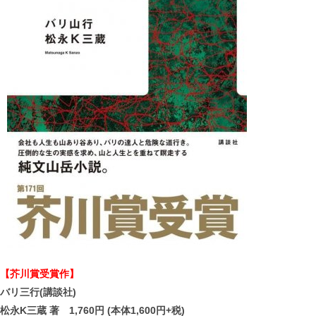
【芥川賞受賞作】
バリ三行(講談社)
松永K三蔵 著 1,760円 (本体1,600円+税)