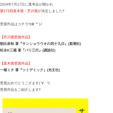
2024年7月17日に選考会が開かれ
第171回直木賞・芥川賞
が決定しました‼
受賞作品はコチラ‼(✿´꒳`)ﾉ
【芥川賞受賞作品】
朝比奈秋 著『サンショウウオの四十九日』(新潮社)
松永K三蔵 著『バリ三行』(講談社)
【直木賞受賞作品】
一穂ミチ 著『ツミデミック』(光文社)
受賞おめでとうござます(´∀｀*)
受賞作品をご紹介します‼