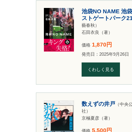
池袋NO NAME 池
ストゲートパーク2
藝春秋）
石田衣良（著）
1,870円
価格
発売日：2025年9月26日
くわしく見る
数えずの井戸
（中央
社）
京極夏彦（著）
5,500円
価格