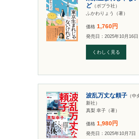
ど
（ポプラ社）
ふかわりょう（著）
1,760円
価格
発売日：2025年10月16日
くわしく見る
波乱万丈な頼子
（中
新社）
真梨 幸子（著）
1,980円
価格
発売日：2025年10月7日