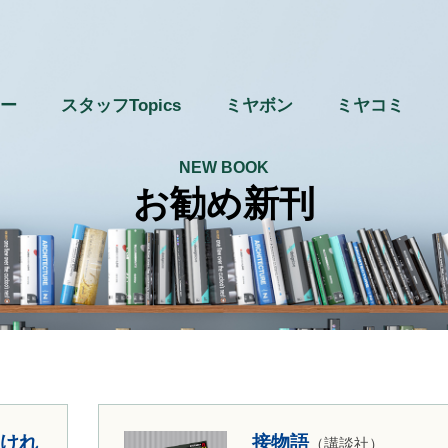
ー
スタッフTopics
ミヤボン
ミヤコミ
NEW BOOK
お勧め新刊
けれ
接物語
（講談社）