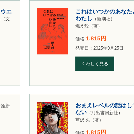
袋ウエ
これはいつかのあなた
1
わたし
（文
（新潮社）
燃え殻（著）
1,815円
価格
発売日：2025年9月25日
くわしく見る
おまえレベルの話はし
公論新
ない
（河出書房新社）
芦沢 央（著）
1,815円
価格